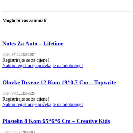
Moglo bi vas zanimati
Notes Za Auto – Lifetime
EAN:
8711252287287
Registrirajte se za cijene!
Nakon registracije pričekajte na odobrenje!
Olovke Drvene 12 Kom 19*0,7 Cm – Topwrite
EAN:
8711252508825
Registrirajte se za cijene!
Nakon registracije pričekajte na odobrenje!
Plastelin 8 Kom 65*6*6 Cm – Creative Kids
EAN:
8711252892603