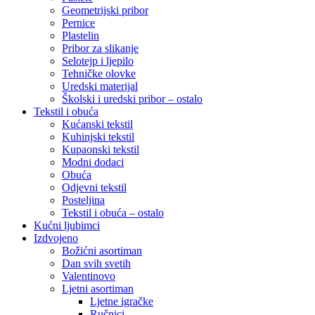
Geometrijski pribor
Pernice
Plastelin
Pribor za slikanje
Selotejp i ljepilo
Tehničke olovke
Uredski materijal
Školski i uredski pribor – ostalo
Tekstil i obuća
Kućanski tekstil
Kuhinjski tekstil
Kupaonski tekstil
Modni dodaci
Obuća
Odjevni tekstil
Posteljina
Tekstil i obuća – ostalo
Kućni ljubimci
Izdvojeno
Božićni asortiman
Dan svih svetih
Valentinovo
Ljetni asortiman
Ljetne igračke
Ručnici