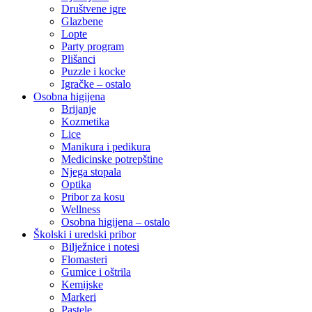
Društvene igre
Glazbene
Lopte
Party program
Plišanci
Puzzle i kocke
Igračke – ostalo
Osobna higijena
Brijanje
Kozmetika
Lice
Manikura i pedikura
Medicinske potrepštine
Njega stopala
Optika
Pribor za kosu
Wellness
Osobna higijena – ostalo
Školski i uredski pribor
Bilježnice i notesi
Flomasteri
Gumice i oštrila
Kemijske
Markeri
Pastele