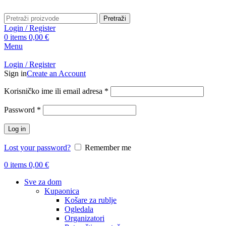
Pretraži
Login / Register
0
items
0,00
€
Menu
Login / Register
Sign in
Create an Account
Obavezno
Korisničko ime ili email adresa
*
Obavezno
Password
*
Log in
Lost your password?
Remember me
0
items
0,00
€
Sve za dom
Kupaonica
Košare za rublje
Ogledala
Organizatori