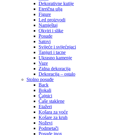
Dekorativne kutije
Eterična ulja
Figure
Led proizvodi
Namještaj
Okviri i slike
Posude
Satovi
Svijeće i svijećnjaci
Tanjuri i tacne
Ukrasno kamenje
Vaze
Zidna dekoracija
Dekoracija – ostalo
Stolno posuđe
Back
Bokali
Čajnici
Čaše staklene
Etažeri
Košara za voće
Košare za kruh
Noževi
Podmetači
Posude inox