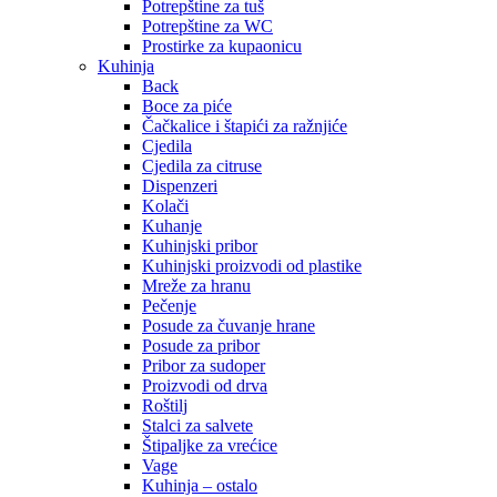
Potrepštine za tuš
Potrepštine za WC
Prostirke za kupaonicu
Kuhinja
Back
Boce za piće
Čačkalice i štapići za ražnjiće
Cjedila
Cjedila za citruse
Dispenzeri
Kolači
Kuhanje
Kuhinjski pribor
Kuhinjski proizvodi od plastike
Mreže za hranu
Pečenje
Posude za čuvanje hrane
Posude za pribor
Pribor za sudoper
Proizvodi od drva
Roštilj
Stalci za salvete
Štipaljke za vrećice
Vage
Kuhinja – ostalo