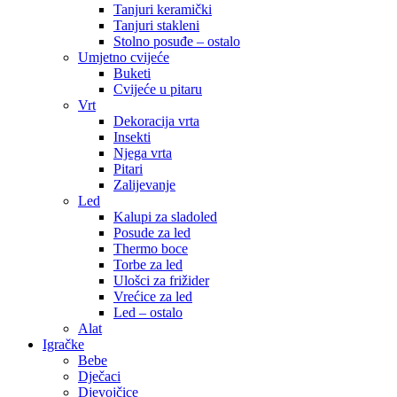
Tanjuri keramički
Tanjuri stakleni
Stolno posuđe – ostalo
Umjetno cvijeće
Buketi
Cvijeće u pitaru
Vrt
Dekoracija vrta
Insekti
Njega vrta
Pitari
Zalijevanje
Led
Kalupi za sladoled
Posude za led
Thermo boce
Torbe za led
Ulošci za frižider
Vrećice za led
Led – ostalo
Alat
Igračke
Bebe
Dječaci
Djevojčice