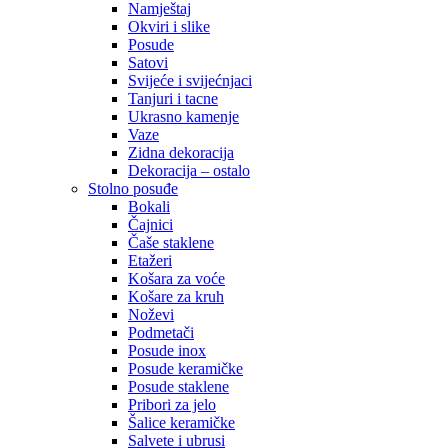
Namještaj
Okviri i slike
Posude
Satovi
Svijeće i svijećnjaci
Tanjuri i tacne
Ukrasno kamenje
Vaze
Zidna dekoracija
Dekoracija – ostalo
Stolno posuđe
Bokali
Čajnici
Čaše staklene
Etažeri
Košara za voće
Košare za kruh
Noževi
Podmetači
Posude inox
Posude keramičke
Posude staklene
Pribori za jelo
Šalice keramičke
Salvete i ubrusi