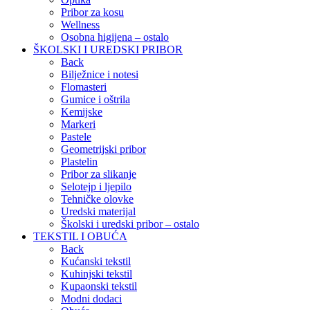
Pribor za kosu
Wellness
Osobna higijena – ostalo
ŠKOLSKI I UREDSKI PRIBOR
Back
Bilježnice i notesi
Flomasteri
Gumice i oštrila
Kemijske
Markeri
Pastele
Geometrijski pribor
Plastelin
Pribor za slikanje
Selotejp i ljepilo
Tehničke olovke
Uredski materijal
Školski i uredski pribor – ostalo
TEKSTIL I OBUĆA
Back
Kućanski tekstil
Kuhinjski tekstil
Kupaonski tekstil
Modni dodaci