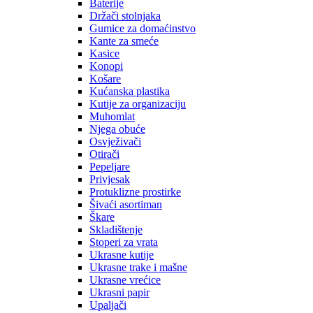
Baterije
Držači stolnjaka
Gumice za domaćinstvo
Kante za smeće
Kasice
Konopi
Košare
Kućanska plastika
Kutije za organizaciju
Muhomlat
Njega obuće
Osvježivači
Otirači
Pepeljare
Privjesak
Protuklizne prostirke
Šivaći asortiman
Škare
Skladištenje
Stoperi za vrata
Ukrasne kutije
Ukrasne trake i mašne
Ukrasne vrećice
Ukrasni papir
Upaljači