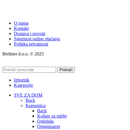
O nama
Kontakt
Dostava i povrati
Sigurnost online plaćanja
Politika privatnosti
Berliner d.o.o. © 2025
Pretraži
Izbornik
Kategorije
SVE ZA DOM
Back
Kupaonica
Back
Košare za rublje
Ogledala
Organizatori