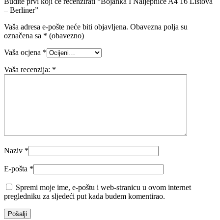
Budite prvi koji će recenzirati “Bojanka I Naljepnice A4 16 Listova
– Berliner”
Vaša adresa e-pošte neće biti objavljena.
Obavezna polja su
označena sa
* (obavezno)
Vaša ocjena
*
Vaša recenzija:
*
Naziv
*
E-pošta
*
Spremi moje ime, e-poštu i web-stranicu u ovom internet
pregledniku za sljedeći put kada budem komentirao.