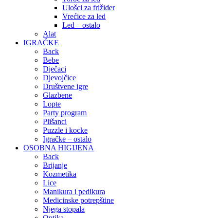
Ulošci za frižider
Vrećice za led
Led – ostalo
Alat
IGRAČKE
Back
Bebe
Dječaci
Djevojčice
Društvene igre
Glazbene
Lopte
Party program
Plišanci
Puzzle i kocke
Igračke – ostalo
OSOBNA HIGIJENA
Back
Brijanje
Kozmetika
Lice
Manikura i pedikura
Medicinske potrepštine
Njega stopala
Optika