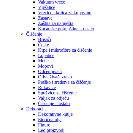
Vakuum vreće
Vješalice
Vrećice i kolica za kupovinu
Zastave
Zaštita za namještaj
Kućanske potrepštine – ostalo
Čišćenje
Brisači
Četke
Krpe i mikrofibre za čišćenje
Lopatice
Metle
Mopovi
Odčepljivači
Odvlaživači zraka
Praško i sredstva za čišćenje
Rukavice
Spužvice za čišćenje
Valjak za odjeću
Čišćenje – ostalo
Dekoracija
Dekorativne kutije
Eterična ulja
Figure
Led proizvodi