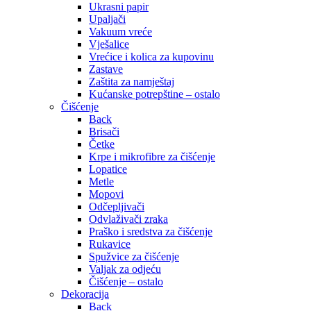
Ukrasni papir
Upaljači
Vakuum vreće
Vješalice
Vrećice i kolica za kupovinu
Zastave
Zaštita za namještaj
Kućanske potrepštine – ostalo
Čišćenje
Back
Brisači
Četke
Krpe i mikrofibre za čišćenje
Lopatice
Metle
Mopovi
Odčepljivači
Odvlaživači zraka
Praško i sredstva za čišćenje
Rukavice
Spužvice za čišćenje
Valjak za odjeću
Čišćenje – ostalo
Dekoracija
Back