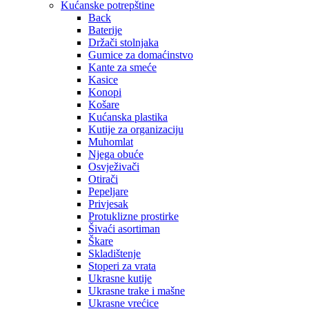
Kućanske potrepštine
Back
Baterije
Držači stolnjaka
Gumice za domaćinstvo
Kante za smeće
Kasice
Konopi
Košare
Kućanska plastika
Kutije za organizaciju
Muhomlat
Njega obuće
Osvježivači
Otirači
Pepeljare
Privjesak
Protuklizne prostirke
Šivaći asortiman
Škare
Skladištenje
Stoperi za vrata
Ukrasne kutije
Ukrasne trake i mašne
Ukrasne vrećice