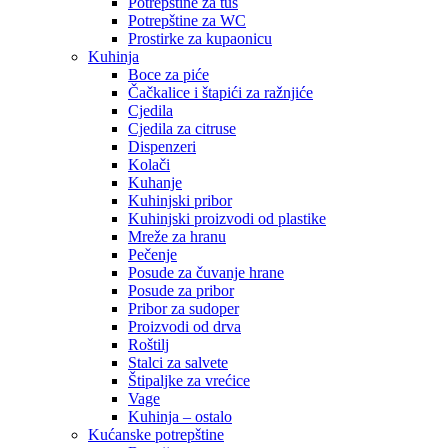
Potrepštine za tuš
Potrepštine za WC
Prostirke za kupaonicu
Kuhinja
Boce za piće
Čačkalice i štapići za ražnjiće
Cjedila
Cjedila za citruse
Dispenzeri
Kolači
Kuhanje
Kuhinjski pribor
Kuhinjski proizvodi od plastike
Mreže za hranu
Pečenje
Posude za čuvanje hrane
Posude za pribor
Pribor za sudoper
Proizvodi od drva
Roštilj
Stalci za salvete
Štipaljke za vrećice
Vage
Kuhinja – ostalo
Kućanske potrepštine