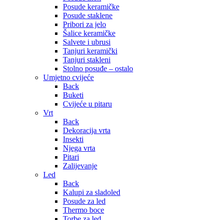
Posude keramičke
Posude staklene
Pribori za jelo
Šalice keramičke
Salvete i ubrusi
Tanjuri keramički
Tanjuri stakleni
Stolno posuđe – ostalo
Umjetno cvijeće
Back
Buketi
Cvijeće u pitaru
Vrt
Back
Dekoracija vrta
Insekti
Njega vrta
Pitari
Zalijevanje
Led
Back
Kalupi za sladoled
Posude za led
Thermo boce
Torbe za led