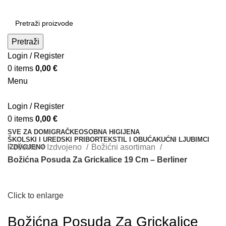
Pretraži
Login / Register
0
items
0,00
€
Menu
Login / Register
0
items
0,00
€
SVE ZA DOM
IGRAČKE
OSOBNA HIGIJENA
ŠKOLSKI I UREDSKI PRIBOR
TEKSTIL I OBUĆA
KUĆNI LJUBIMCI
Početna
Izdvojeno
Božićni asortiman
IZDVOJENO
Božićna Posuda Za Grickalice 19 Cm – Berliner
Click to enlarge
Božićna Posuda Za Grickalice