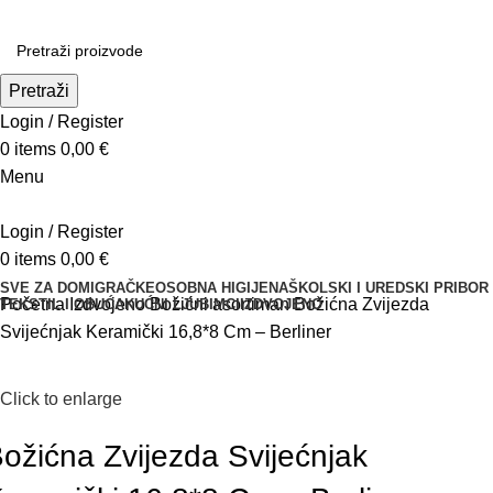
Pretraži
Login / Register
0
items
0,00
€
Menu
Login / Register
0
items
0,00
€
SVE ZA DOM
IGRAČKE
OSOBNA HIGIJENA
ŠKOLSKI I UREDSKI PRIBOR
Početna
Izdvojeno
Božićni asortiman
Božićna Zvijezda
TEKSTIL I OBUĆA
KUĆNI LJUBIMCI
IZDVOJENO
Svijećnjak Keramički 16,8*8 Cm – Berliner
Click to enlarge
ožićna Zvijezda Svijećnjak