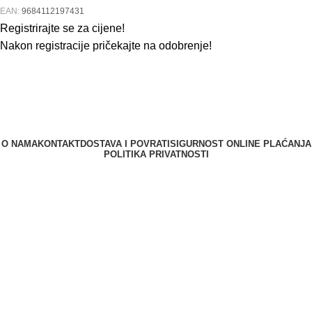
EAN:
9684112197431
Registrirajte se za cijene!
Nakon registracije pričekajte na odobrenje!
O NAMA
KONTAKT
DOSTAVA I POVRATI
SIGURNOST ONLINE PLAĆANJA
POLITIKA PRIVATNOSTI
Berliner d.o.o. © 2025