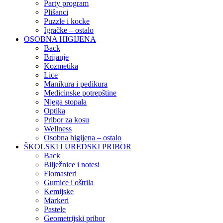
Party program
Plišanci
Puzzle i kocke
Igračke – ostalo
OSOBNA HIGIJENA
Back
Brijanje
Kozmetika
Lice
Manikura i pedikura
Medicinske potrepštine
Njega stopala
Optika
Pribor za kosu
Wellness
Osobna higijena – ostalo
ŠKOLSKI I UREDSKI PRIBOR
Back
Bilježnice i notesi
Flomasteri
Gumice i oštrila
Kemijske
Markeri
Pastele
Geometrijski pribor