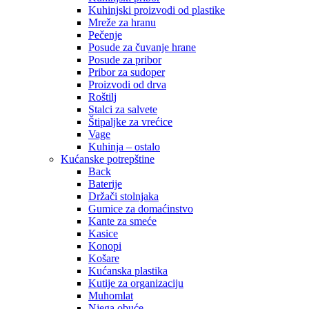
Kuhinjski proizvodi od plastike
Mreže za hranu
Pečenje
Posude za čuvanje hrane
Posude za pribor
Pribor za sudoper
Proizvodi od drva
Roštilj
Stalci za salvete
Štipaljke za vrećice
Vage
Kuhinja – ostalo
Kućanske potrepštine
Back
Baterije
Držači stolnjaka
Gumice za domaćinstvo
Kante za smeće
Kasice
Konopi
Košare
Kućanska plastika
Kutije za organizaciju
Muhomlat
Njega obuće