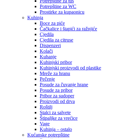
Potrepštine za tuš
Potrepštine za WC
Prostirke za kupaonicu
Kuhinja
Boce za piće
Čačkalice i štapići za ražnjiće
Cjedila
Cjedila za citruse
Dispenzeri
Kolači
Kuhanje
Kuhinjski pribor
Kuhinjski proizvodi od plastike
Mreže za hranu
Pečenje
Posude za čuvanje hrane
Posude za pribor
Pribor za sudoper
Proizvodi od drva
Roštilj
Stalci za salvete
Štipaljke za vrećice
Vage
Kuhinja – ostalo
Kućanske potrepštine