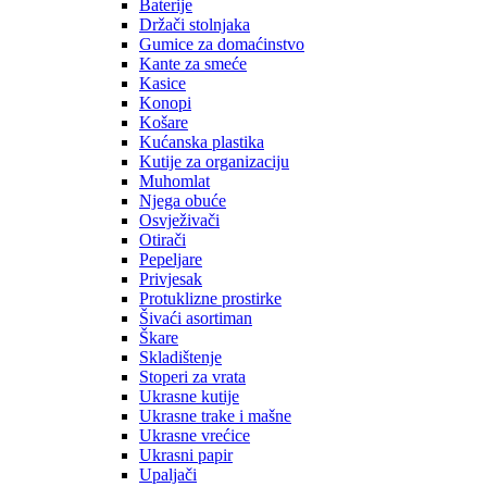
Baterije
Držači stolnjaka
Gumice za domaćinstvo
Kante za smeće
Kasice
Konopi
Košare
Kućanska plastika
Kutije za organizaciju
Muhomlat
Njega obuće
Osvježivači
Otirači
Pepeljare
Privjesak
Protuklizne prostirke
Šivaći asortiman
Škare
Skladištenje
Stoperi za vrata
Ukrasne kutije
Ukrasne trake i mašne
Ukrasne vrećice
Ukrasni papir
Upaljači