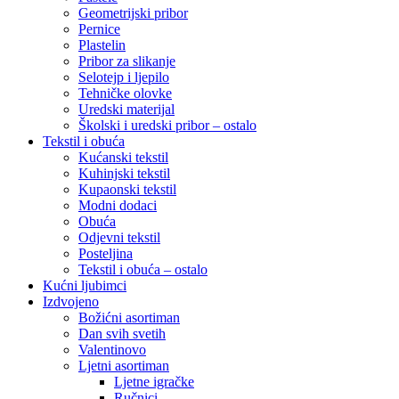
Geometrijski pribor
Pernice
Plastelin
Pribor za slikanje
Selotejp i ljepilo
Tehničke olovke
Uredski materijal
Školski i uredski pribor – ostalo
Tekstil i obuća
Kućanski tekstil
Kuhinjski tekstil
Kupaonski tekstil
Modni dodaci
Obuća
Odjevni tekstil
Posteljina
Tekstil i obuća – ostalo
Kućni ljubimci
Izdvojeno
Božićni asortiman
Dan svih svetih
Valentinovo
Ljetni asortiman
Ljetne igračke
Ručnici