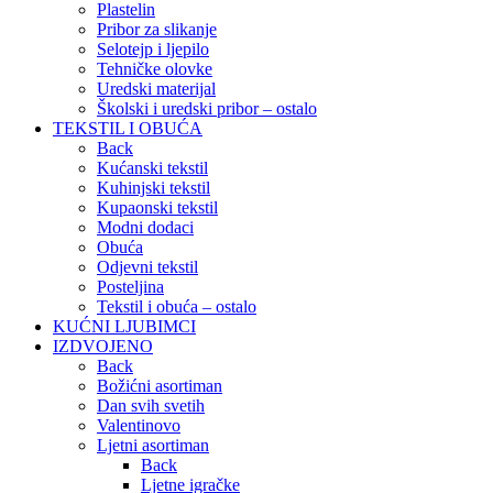
Plastelin
Pribor za slikanje
Selotejp i ljepilo
Tehničke olovke
Uredski materijal
Školski i uredski pribor – ostalo
TEKSTIL I OBUĆA
Back
Kućanski tekstil
Kuhinjski tekstil
Kupaonski tekstil
Modni dodaci
Obuća
Odjevni tekstil
Posteljina
Tekstil i obuća – ostalo
KUĆNI LJUBIMCI
IZDVOJENO
Back
Božićni asortiman
Dan svih svetih
Valentinovo
Ljetni asortiman
Back
Ljetne igračke