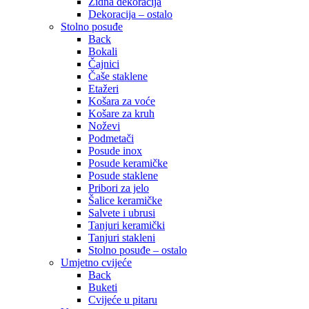
Zidna dekoracija
Dekoracija – ostalo
Stolno posuđe
Back
Bokali
Čajnici
Čaše staklene
Etažeri
Košara za voće
Košare za kruh
Noževi
Podmetači
Posude inox
Posude keramičke
Posude staklene
Pribori za jelo
Šalice keramičke
Salvete i ubrusi
Tanjuri keramički
Tanjuri stakleni
Stolno posuđe – ostalo
Umjetno cvijeće
Back
Buketi
Cvijeće u pitaru