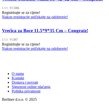
EAN:
YC508L
Registrirajte se za cijene!
Nakon registracije pričekajte na odobrenje!
Vrećica za Boce 11.5*9*35 Cm – Congratz!
EAN:
YC867
Registrirajte se za cijene!
Nakon registracije pričekajte na odobrenje!
O nama
Kontakt
Dostava i povrati
Sigurnost online plaćanja
Politika privatnosti
Berliner d.o.o. © 2025