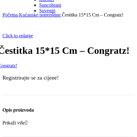
Suncobrani
Suveniri
Početna
Kućanske potrepštine
Čestitka 15*15 Cm – Congratz!
Click to enlarge
Čestitka 15*15 Cm – Congratz!
ongratz!
Registrirajte se za cijene!
Opis proizvoda
Prikaži više