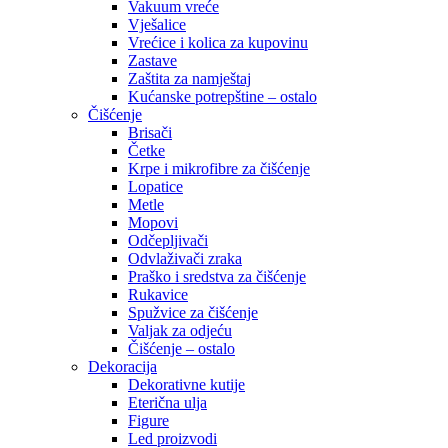
Vakuum vreće
Vješalice
Vrećice i kolica za kupovinu
Zastave
Zaštita za namještaj
Kućanske potrepštine – ostalo
Čišćenje
Brisači
Četke
Krpe i mikrofibre za čišćenje
Lopatice
Metle
Mopovi
Odčepljivači
Odvlaživači zraka
Praško i sredstva za čišćenje
Rukavice
Spužvice za čišćenje
Valjak za odjeću
Čišćenje – ostalo
Dekoracija
Dekorativne kutije
Eterična ulja
Figure
Led proizvodi