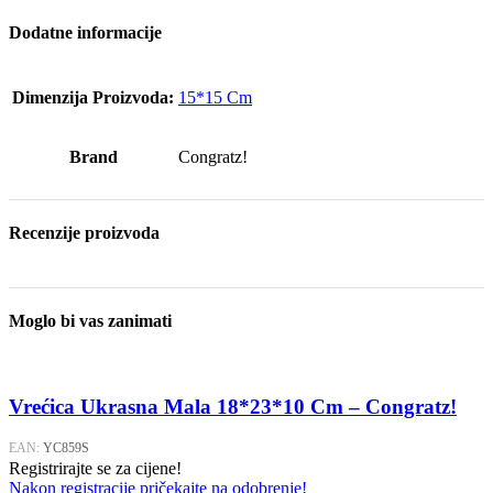
Dodatne informacije
Dimenzija Proizvoda:
15*15 Cm
Brand
Congratz!
Recenzije proizvoda
Moglo bi vas zanimati
Vrećica Ukrasna Mala 18*23*10 Cm – Congratz!
EAN:
YC859S
Registrirajte se za cijene!
Nakon registracije pričekajte na odobrenje!