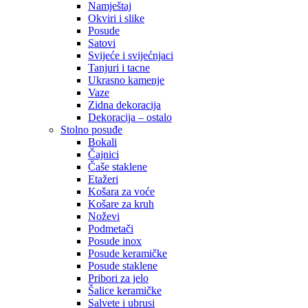
Namještaj
Okviri i slike
Posude
Satovi
Svijeće i svijećnjaci
Tanjuri i tacne
Ukrasno kamenje
Vaze
Zidna dekoracija
Dekoracija – ostalo
Stolno posuđe
Bokali
Čajnici
Čaše staklene
Etažeri
Košara za voće
Košare za kruh
Noževi
Podmetači
Posude inox
Posude keramičke
Posude staklene
Pribori za jelo
Šalice keramičke
Salvete i ubrusi