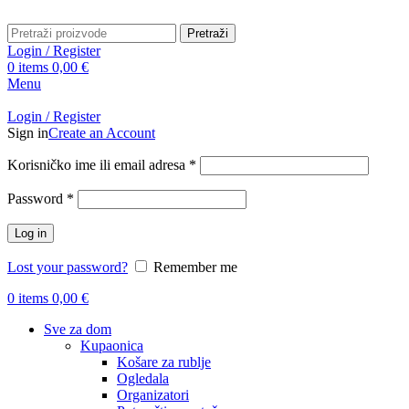
Pretraži
Login / Register
0
items
0,00
€
Menu
Login / Register
Sign in
Create an Account
Obavezno
Korisničko ime ili email adresa
*
Obavezno
Password
*
Log in
Lost your password?
Remember me
0
items
0,00
€
Sve za dom
Kupaonica
Košare za rublje
Ogledala
Organizatori