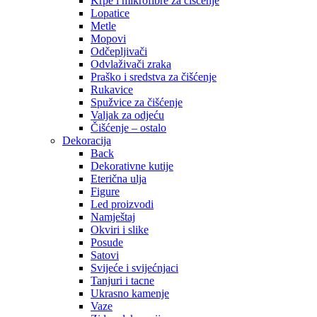
Krpe i mikrofibre za čišćenje
Lopatice
Metle
Mopovi
Odčepljivači
Odvlaživači zraka
Praško i sredstva za čišćenje
Rukavice
Spužvice za čišćenje
Valjak za odjeću
Čišćenje – ostalo
Dekoracija
Back
Dekorativne kutije
Eterična ulja
Figure
Led proizvodi
Namještaj
Okviri i slike
Posude
Satovi
Svijeće i svijećnjaci
Tanjuri i tacne
Ukrasno kamenje
Vaze