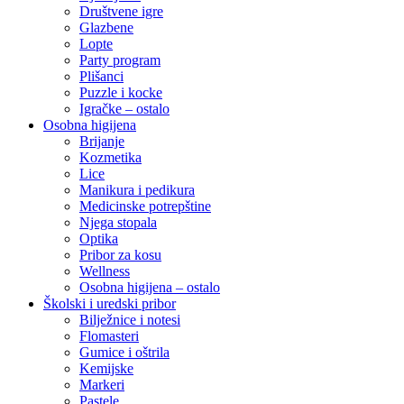
Društvene igre
Glazbene
Lopte
Party program
Plišanci
Puzzle i kocke
Igračke – ostalo
Osobna higijena
Brijanje
Kozmetika
Lice
Manikura i pedikura
Medicinske potrepštine
Njega stopala
Optika
Pribor za kosu
Wellness
Osobna higijena – ostalo
Školski i uredski pribor
Bilježnice i notesi
Flomasteri
Gumice i oštrila
Kemijske
Markeri
Pastele