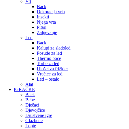
Vrt
Back
Dekoracija vrta
Insekti
Njega vrta
Pitari
Zalijevanje
Led
Back
Kalupi za sladoled
Posude za led
Thermo boce
Torbe za led
Ulošci za frižider
Vrećice za led
Led – ostalo
Alat
IGRAČKE
Back
Bebe
Dječaci
Djevojčice
Društvene igre
Glazbene
Lopte