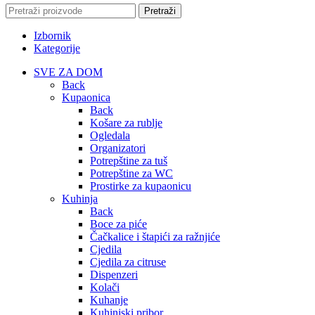
Pretraži
Izbornik
Kategorije
SVE ZA DOM
Back
Kupaonica
Back
Košare za rublje
Ogledala
Organizatori
Potrepštine za tuš
Potrepštine za WC
Prostirke za kupaonicu
Kuhinja
Back
Boce za piće
Čačkalice i štapići za ražnjiće
Cjedila
Cjedila za citruse
Dispenzeri
Kolači
Kuhanje
Kuhinjski pribor