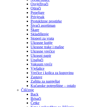
Osvježivači
Otirači
Pepeljare
Privjesak
Protuklizne prostirke
Šivaći asortiman
Škare
Skladištenje
Stoperi za vrata
Ukrasne kutije
Ukrasne trake i mašne
Ukrasne vrećice
Ukrasni papir
Upaljači
Vakuum vreće
Vješalice
Vrećice i kolica za kupovinu
Zastave
Zaštita za namještaj
Kućanske potrepštine – ostalo
Čišćenje
Back
Brisači
Četke