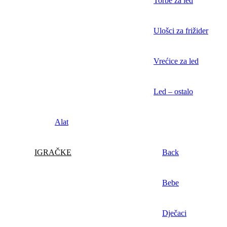
Torbe za led
Ulošci za frižider
Vrećice za led
Led – ostalo
Alat
IGRAČKE
Back
Bebe
Dječaci