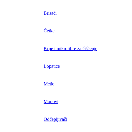
Brisači
Četke
Krpe i mikrofibre za čišćenje
Lopatice
Metle
Mopovi
Odčepljivači