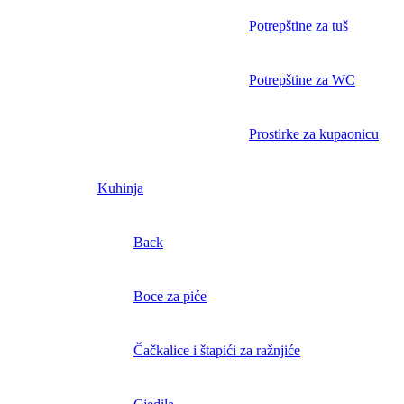
Potrepštine za tuš
Potrepštine za WC
Prostirke za kupaonicu
Kuhinja
Back
Boce za piće
Čačkalice i štapići za ražnjiće