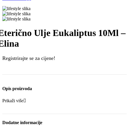
Eterično Ulje Eukaliptus 10Ml –
Elina
Registrirajte se za cijene!
Opis proizvoda
Prikaži više
Dodatne informacije