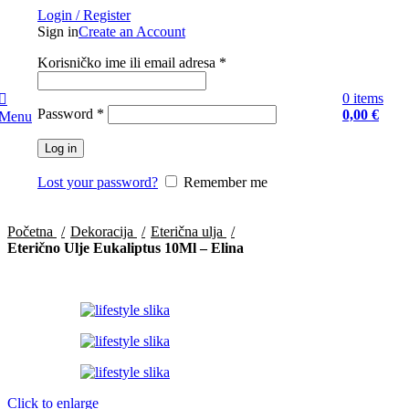
Login / Register
Sign in
Create an Account
Obavezno
Korisničko ime ili email adresa
*
0
items
Obavezno
Password
*
0,00
€
Menu
Log in
Lost your password?
Remember me
Početna
Dekoracija
Eterična ulja
Eterično Ulje Eukaliptus 10Ml – Elina
Click to enlarge