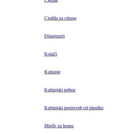
Cjedila
Cjedila za citruse
Dispenzeri
Kolači
Kuhanje
Kuhinjski pribor
Kuhinjski proizvodi od plastike
Mreže za hranu