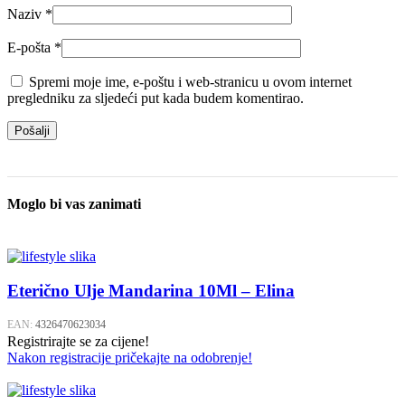
Naziv
*
E-pošta
*
Spremi moje ime, e-poštu i web-stranicu u ovom internet
pregledniku za sljedeći put kada budem komentirao.
Moglo bi vas zanimati
Eterično Ulje Mandarina 10Ml – Elina
EAN:
4326470623034
Registrirajte se za cijene!
Nakon registracije pričekajte na odobrenje!