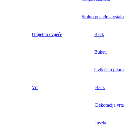
Stolno posuđe – ostalo
Umjetno cvijeće
Back
Buketi
Cvijeće u pitaru
Vrt
Back
Dekoracija vrta
Insekti