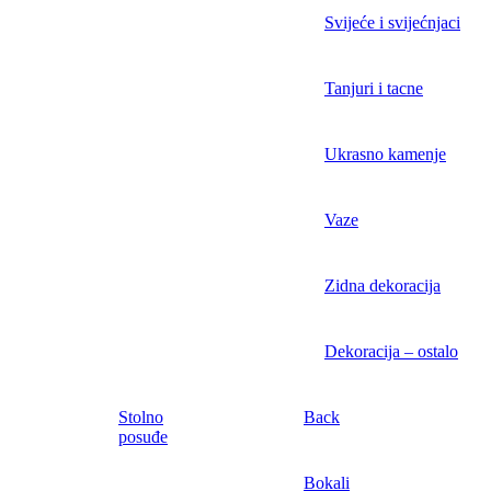
Svijeće i svijećnjaci
Tanjuri i tacne
Ukrasno kamenje
Vaze
Zidna dekoracija
Dekoracija – ostalo
Stolno
Back
posuđe
Bokali