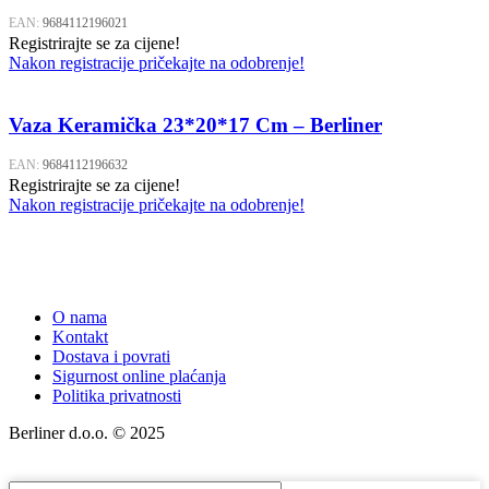
EAN:
9684112196021
Registrirajte se za cijene!
Nakon registracije pričekajte na odobrenje!
Vaza Keramička 23*20*17 Cm – Berliner
EAN:
9684112196632
Registrirajte se za cijene!
Nakon registracije pričekajte na odobrenje!
O nama
Kontakt
Dostava i povrati
Sigurnost online plaćanja
Politika privatnosti
Berliner d.o.o. © 2025