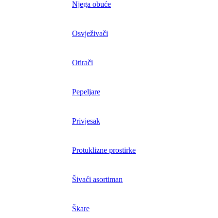
Njega obuće
Osvježivači
Otirači
Pepeljare
Privjesak
Protuklizne prostirke
Šivaći asortiman
Škare