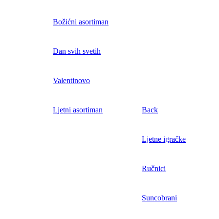
Božićni asortiman
Dan svih svetih
Valentinovo
Ljetni asortiman
Back
Ljetne igračke
Ručnici
Suncobrani