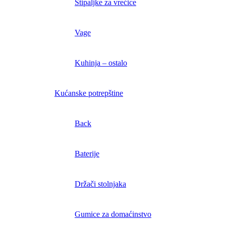
Štipaljke za vrećice
Vage
Kuhinja – ostalo
Kućanske potrepštine
Back
Baterije
Držači stolnjaka
Gumice za domaćinstvo