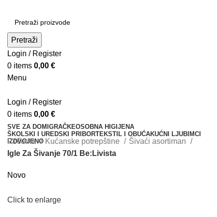
Pretraži
Login / Register
0
items
0,00
€
Menu
Login / Register
0
items
0,00
€
SVE ZA DOM
IGRAČKE
OSOBNA HIGIJENA
ŠKOLSKI I UREDSKI PRIBOR
TEKSTIL I OBUĆA
KUĆNI LJUBIMCI
Početna
Kućanske potrepštine
Šivaći asortiman
IZDVOJENO
Igle Za Šivanje 70/1 Be:Livista
Novo
Click to enlarge