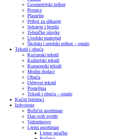
Geometrijski pribor
Pernice
Plastelin
Pribor za slikanje
Selotejp i ljepilo
Tehničke olovke
Uredski materijal
Školski i uredski pribor – ostalo
Tekstil i obuća
Kućanski tekstil
Kuhinjski tekstil
Kupaonski tekstil
Modni dodaci
Obuća
Odjevni tekstil
Posteljina
Tekstil i obuća – ostalo
Kućni ljubimci
Izdvojeno
Božićni asortiman
Dan svih svetih
Valentinovo
Ljetni asortiman
Ljetne igračke
Ručnici