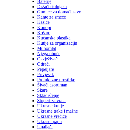
Baterije
Držači stolnjaka
Gumice za domaćinstvo
Kante za smeće
Kasice
Konopi
Košare
Kućanska plastika
Kutije za organizaciju
Muhomlat
Njega obuće
Osvježivači
Otirači
Pepeljare
Privjesak
Protuklizne prostirke
Šivaći asortiman
Škare
Skladištenje
Stoperi za vrata
Ukrasne kutije
Ukrasne trake i mašne
Ukrasne vrećice
Ukrasni papir
Upaljači