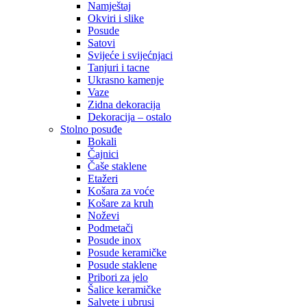
Namještaj
Okviri i slike
Posude
Satovi
Svijeće i svijećnjaci
Tanjuri i tacne
Ukrasno kamenje
Vaze
Zidna dekoracija
Dekoracija – ostalo
Stolno posuđe
Bokali
Čajnici
Čaše staklene
Etažeri
Košara za voće
Košare za kruh
Noževi
Podmetači
Posude inox
Posude keramičke
Posude staklene
Pribori za jelo
Šalice keramičke
Salvete i ubrusi