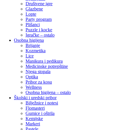
Društvene igre
Glazbene
Lopte
Party program
Plišanci
Puzzle i kocke
Igračke – ostalo
Osobna higijena
Brijanje
Kozmetika
Lice
Manikura i pedikura
Medicinske potrepštine
Njega stopala
Optika
Pribor za kosu
Wellness
Osobna higijena – ostalo
Školski i uredski pribor
Bilježnice i notesi
Flomasteri
Gumice i oštrila
Kemijske
Markeri
Pastele