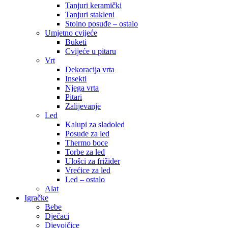
Tanjuri keramički
Tanjuri stakleni
Stolno posuđe – ostalo
Umjetno cvijeće
Buketi
Cvijeće u pitaru
Vrt
Dekoracija vrta
Insekti
Njega vrta
Pitari
Zalijevanje
Led
Kalupi za sladoled
Posude za led
Thermo boce
Torbe za led
Ulošci za frižider
Vrećice za led
Led – ostalo
Alat
Igračke
Bebe
Dječaci
Djevojčice