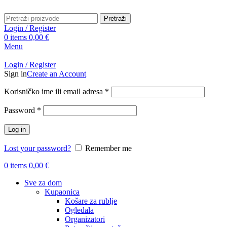
Pretraži
Login / Register
0
items
0,00
€
Menu
Login / Register
Sign in
Create an Account
Obavezno
Korisničko ime ili email adresa
*
Obavezno
Password
*
Log in
Lost your password?
Remember me
0
items
0,00
€
Sve za dom
Kupaonica
Košare za rublje
Ogledala
Organizatori