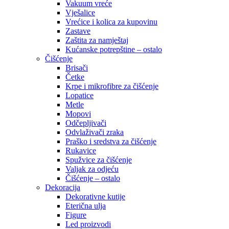
Vakuum vreće
Vješalice
Vrećice i kolica za kupovinu
Zastave
Zaštita za namještaj
Kućanske potrepštine – ostalo
Čišćenje
Brisači
Četke
Krpe i mikrofibre za čišćenje
Lopatice
Metle
Mopovi
Odčepljivači
Odvlaživači zraka
Praško i sredstva za čišćenje
Rukavice
Spužvice za čišćenje
Valjak za odjeću
Čišćenje – ostalo
Dekoracija
Dekorativne kutije
Eterična ulja
Figure
Led proizvodi