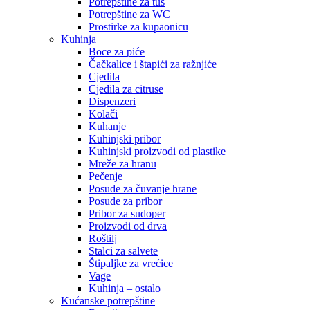
Potrepštine za tuš
Potrepštine za WC
Prostirke za kupaonicu
Kuhinja
Boce za piće
Čačkalice i štapići za ražnjiće
Cjedila
Cjedila za citruse
Dispenzeri
Kolači
Kuhanje
Kuhinjski pribor
Kuhinjski proizvodi od plastike
Mreže za hranu
Pečenje
Posude za čuvanje hrane
Posude za pribor
Pribor za sudoper
Proizvodi od drva
Roštilj
Stalci za salvete
Štipaljke za vrećice
Vage
Kuhinja – ostalo
Kućanske potrepštine