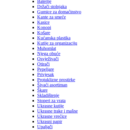
Baterije
Držači stolnjaka
Gumice za domaćinstvo
Kante za smeće
Kasice
Konopi
Košare
Kućanska plastika
Kutije za organizaciju
Muhomlat
Njega obuće
Osvježivači
Otirači
Pepeljare
Privjesak
Protuklizne prostirke
Šivaći asortiman
Škare
Skladištenje
Stoperi za vrata
Ukrasne kutije
Ukrasne trake i mašne
Ukrasne vrećice
Ukrasni papir
Upaljači