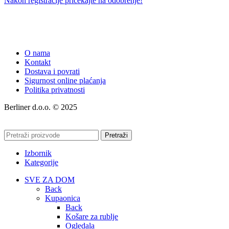
Nakon registracije pričekajte na odobrenje!
O nama
Kontakt
Dostava i povrati
Sigurnost online plaćanja
Politika privatnosti
Berliner d.o.o. © 2025
Pretraži
Izbornik
Kategorije
SVE ZA DOM
Back
Kupaonica
Back
Košare za rublje
Ogledala