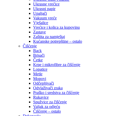
Ukrasne vrećice
Ukrasni papir
Upaljači
Vakuum vreće
Vješalice
Vrećice i kolica za kupovinu
Zastave
Zaštita za namještaj
Kućanske potrepštine – ostalo
Čišćenje
Back
Brisači
Četke
Krpe i mikrofibre za čišćenje
Lopatice
Metle
Mopovi
Odčepljivači
Odvlaživači zraka
Praško i sredstva za čišćenje
Rukavice
Spužvice za čišćenje
Valjak za odjeću
Čišćenje – ostalo
Dekoracija