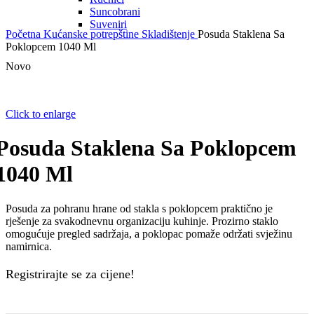
Suncobrani
Suveniri
Početna
Kućanske potrepštine
Skladištenje
Posuda Staklena Sa
Poklopcem 1040 Ml
Novo
Click to enlarge
Posuda Staklena Sa Poklopcem
1040 Ml
Posuda za pohranu hrane od stakla s poklopcem praktično je
rješenje za svakodnevnu organizaciju kuhinje. Prozirno staklo
omogućuje pregled sadržaja, a poklopac pomaže održati svježinu
namirnica.
Registrirajte se za cijene!