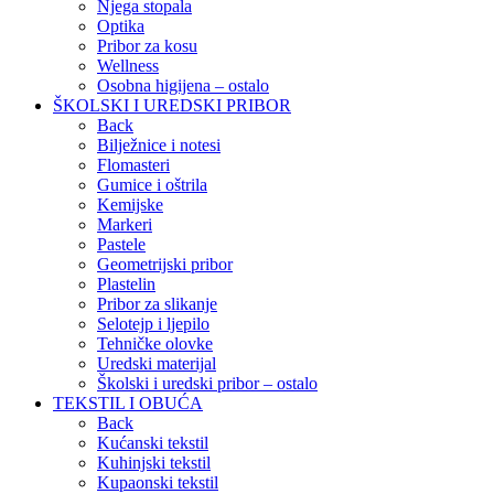
Njega stopala
Optika
Pribor za kosu
Wellness
Osobna higijena – ostalo
ŠKOLSKI I UREDSKI PRIBOR
Back
Bilježnice i notesi
Flomasteri
Gumice i oštrila
Kemijske
Markeri
Pastele
Geometrijski pribor
Plastelin
Pribor za slikanje
Selotejp i ljepilo
Tehničke olovke
Uredski materijal
Školski i uredski pribor – ostalo
TEKSTIL I OBUĆA
Back
Kućanski tekstil
Kuhinjski tekstil
Kupaonski tekstil