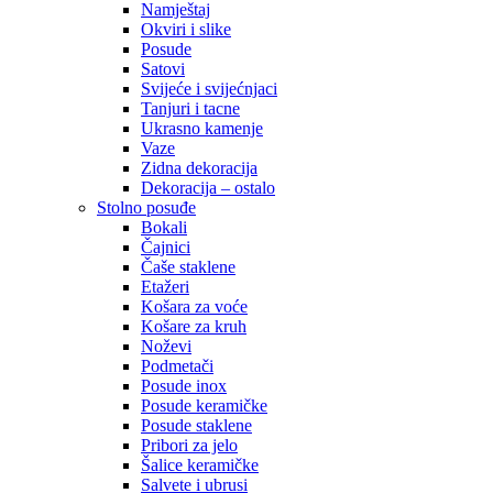
Namještaj
Okviri i slike
Posude
Satovi
Svijeće i svijećnjaci
Tanjuri i tacne
Ukrasno kamenje
Vaze
Zidna dekoracija
Dekoracija – ostalo
Stolno posuđe
Bokali
Čajnici
Čaše staklene
Etažeri
Košara za voće
Košare za kruh
Noževi
Podmetači
Posude inox
Posude keramičke
Posude staklene
Pribori za jelo
Šalice keramičke
Salvete i ubrusi