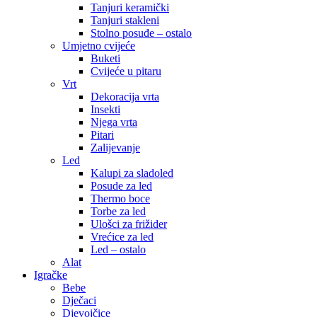
Tanjuri keramički
Tanjuri stakleni
Stolno posuđe – ostalo
Umjetno cvijeće
Buketi
Cvijeće u pitaru
Vrt
Dekoracija vrta
Insekti
Njega vrta
Pitari
Zalijevanje
Led
Kalupi za sladoled
Posude za led
Thermo boce
Torbe za led
Ulošci za frižider
Vrećice za led
Led – ostalo
Alat
Igračke
Bebe
Dječaci
Djevojčice