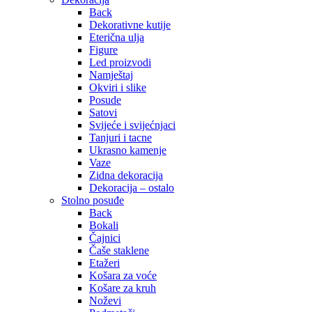
Back
Dekorativne kutije
Eterična ulja
Figure
Led proizvodi
Namještaj
Okviri i slike
Posude
Satovi
Svijeće i svijećnjaci
Tanjuri i tacne
Ukrasno kamenje
Vaze
Zidna dekoracija
Dekoracija – ostalo
Stolno posuđe
Back
Bokali
Čajnici
Čaše staklene
Etažeri
Košara za voće
Košare za kruh
Noževi