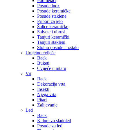
Podmetači
Posude inox
Posude keramičke
Posude staklene
Pribori za jelo
Šalice keramičke
Salvete i ubrusi
Tanjuri keramički
Tanjuri stakleni
Stolno posuđe – ostalo
Umjetno cvijeće
Back
Buketi
Cvijeće u pitaru
Vrt
Back
Dekoracija vrta
Insekti
Njega vrta
Pitari
Zalijevanje
Led
Back
Kalupi za sladoled
Posude za led