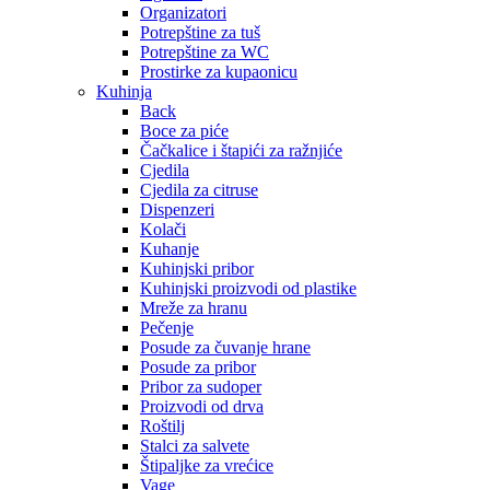
Organizatori
Potrepštine za tuš
Potrepštine za WC
Prostirke za kupaonicu
Kuhinja
Back
Boce za piće
Čačkalice i štapići za ražnjiće
Cjedila
Cjedila za citruse
Dispenzeri
Kolači
Kuhanje
Kuhinjski pribor
Kuhinjski proizvodi od plastike
Mreže za hranu
Pečenje
Posude za čuvanje hrane
Posude za pribor
Pribor za sudoper
Proizvodi od drva
Roštilj
Stalci za salvete
Štipaljke za vrećice
Vage