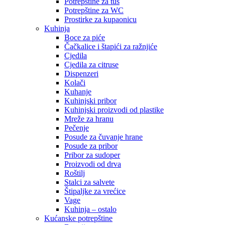
Potrepštine za tuš
Potrepštine za WC
Prostirke za kupaonicu
Kuhinja
Boce za piće
Čačkalice i štapići za ražnjiće
Cjedila
Cjedila za citruse
Dispenzeri
Kolači
Kuhanje
Kuhinjski pribor
Kuhinjski proizvodi od plastike
Mreže za hranu
Pečenje
Posude za čuvanje hrane
Posude za pribor
Pribor za sudoper
Proizvodi od drva
Roštilj
Stalci za salvete
Štipaljke za vrećice
Vage
Kuhinja – ostalo
Kućanske potrepštine