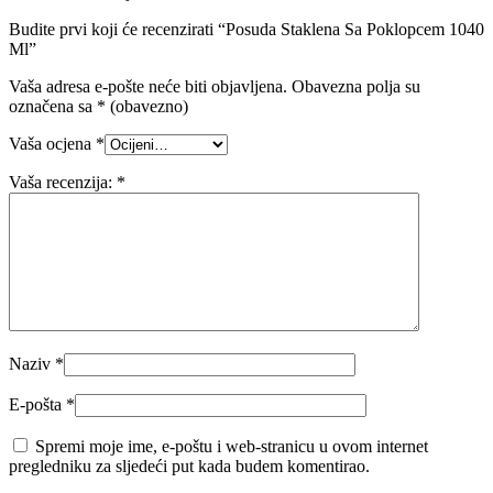
Budite prvi koji će recenzirati “Posuda Staklena Sa Poklopcem 1040
Ml”
Vaša adresa e-pošte neće biti objavljena.
Obavezna polja su
označena sa
* (obavezno)
Vaša ocjena
*
Vaša recenzija:
*
Naziv
*
E-pošta
*
Spremi moje ime, e-poštu i web-stranicu u ovom internet
pregledniku za sljedeći put kada budem komentirao.