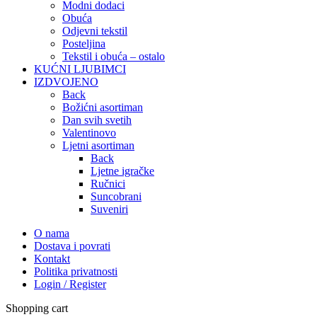
Modni dodaci
Obuća
Odjevni tekstil
Posteljina
Tekstil i obuća – ostalo
KUĆNI LJUBIMCI
IZDVOJENO
Back
Božićni asortiman
Dan svih svetih
Valentinovo
Ljetni asortiman
Back
Ljetne igračke
Ručnici
Suncobrani
Suveniri
O nama
Dostava i povrati
Kontakt
Politika privatnosti
Login / Register
Shopping cart