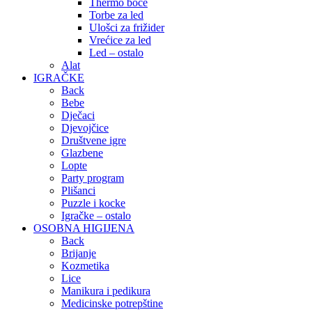
Thermo boce
Torbe za led
Ulošci za frižider
Vrećice za led
Led – ostalo
Alat
IGRAČKE
Back
Bebe
Dječaci
Djevojčice
Društvene igre
Glazbene
Lopte
Party program
Plišanci
Puzzle i kocke
Igračke – ostalo
OSOBNA HIGIJENA
Back
Brijanje
Kozmetika
Lice
Manikura i pedikura
Medicinske potrepštine