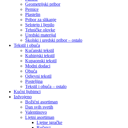
Geometrijski pribor
Pernice
Plastelin
Pribor za slikanje
Selotejp i ljepilo
Tehničke olovke
Uredski materijal
Školski i uredski pribor – ostalo
Tekstil i obuća
Kućanski tekstil
Kuhinjski tekstil
Kupaonski tekstil
Modni dodaci
Obuća
Odjevni tekstil
Posteljina
Tekstil i obuća – ostalo
Kućni ljubimci
Izdvojeno
Božićni asortiman
Dan svih svetih
Valentinovo
Ljetni asortiman
Ljetne igračke
Ručnici