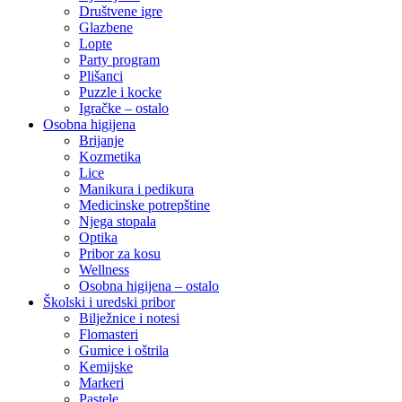
Društvene igre
Glazbene
Lopte
Party program
Plišanci
Puzzle i kocke
Igračke – ostalo
Osobna higijena
Brijanje
Kozmetika
Lice
Manikura i pedikura
Medicinske potrepštine
Njega stopala
Optika
Pribor za kosu
Wellness
Osobna higijena – ostalo
Školski i uredski pribor
Bilježnice i notesi
Flomasteri
Gumice i oštrila
Kemijske
Markeri
Pastele