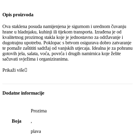
Opis proizvoda
Ova staklena posuda namijenjena je sigurnom i urednom čuvanju
hrane u hladnjaku, kuhinji ili tijekom transporta. Izrađena je od
kvalitetnog prozirnog stakla koje je jednostavno za održavanje i
dugotrajnu upotrebu. Poklopac s brtvom osigurava dobro zatvaranje
te pomaže zaštititi sadržaj od vanjskih utjecaja. Idealna je za pohranu
gotovih jela, salata, voća, povrća i drugih namirnica koje želite
sačuvati svježima i organiziranima.
Prikaži više
Dodatne informacije
Prozirna
Boja
,
plava