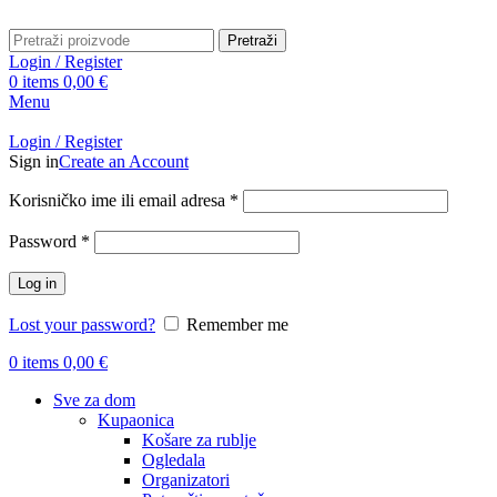
Pretraži
Login / Register
0
items
0,00
€
Menu
Login / Register
Sign in
Create an Account
Obavezno
Korisničko ime ili email adresa
*
Obavezno
Password
*
Log in
Lost your password?
Remember me
0
items
0,00
€
Sve za dom
Kupaonica
Košare za rublje
Ogledala
Organizatori