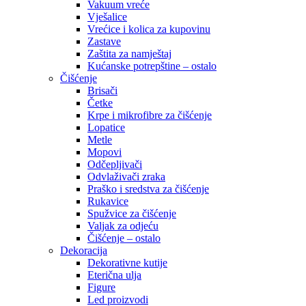
Vakuum vreće
Vješalice
Vrećice i kolica za kupovinu
Zastave
Zaštita za namještaj
Kućanske potrepštine – ostalo
Čišćenje
Brisači
Četke
Krpe i mikrofibre za čišćenje
Lopatice
Metle
Mopovi
Odčepljivači
Odvlaživači zraka
Praško i sredstva za čišćenje
Rukavice
Spužvice za čišćenje
Valjak za odjeću
Čišćenje – ostalo
Dekoracija
Dekorativne kutije
Eterična ulja
Figure
Led proizvodi