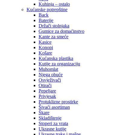
Kuhinja – ostalo
Kućanske potrepštine
Back
Baterije
Držači stolnjaka
Gumice za domaćinstvo
Kante za smeće
Kasice
Konopi
Košare
Kućanska plastika
Kutije za organizaciju
Muhomlat
Njega obuće
Osvježivači
Otirači
Pepeljare
Privjesak
Protuklizne prostirke
Šivaći asortiman
Škare
Skladištenje
Stoperi za vrata
Ukrasne kutije
Ukrasne trake i mašne