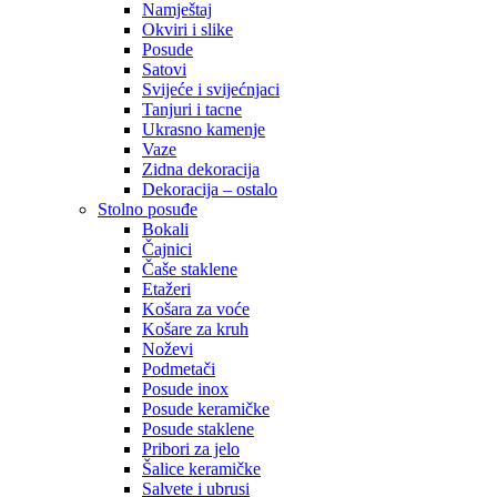
Namještaj
Okviri i slike
Posude
Satovi
Svijeće i svijećnjaci
Tanjuri i tacne
Ukrasno kamenje
Vaze
Zidna dekoracija
Dekoracija – ostalo
Stolno posuđe
Bokali
Čajnici
Čaše staklene
Etažeri
Košara za voće
Košare za kruh
Noževi
Podmetači
Posude inox
Posude keramičke
Posude staklene
Pribori za jelo
Šalice keramičke
Salvete i ubrusi