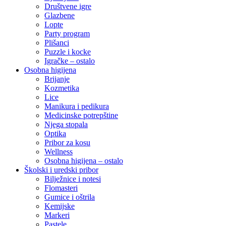
Društvene igre
Glazbene
Lopte
Party program
Plišanci
Puzzle i kocke
Igračke – ostalo
Osobna higijena
Brijanje
Kozmetika
Lice
Manikura i pedikura
Medicinske potrepštine
Njega stopala
Optika
Pribor za kosu
Wellness
Osobna higijena – ostalo
Školski i uredski pribor
Bilježnice i notesi
Flomasteri
Gumice i oštrila
Kemijske
Markeri
Pastele