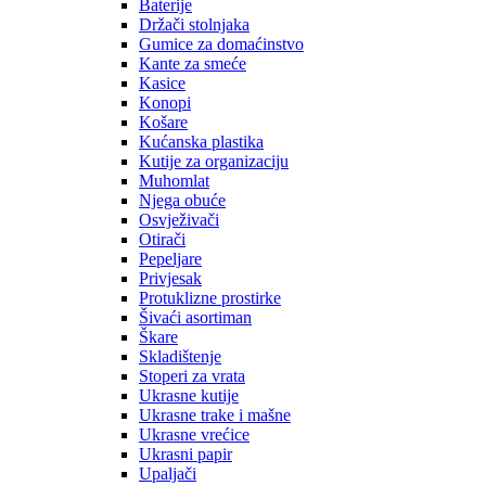
Baterije
Držači stolnjaka
Gumice za domaćinstvo
Kante za smeće
Kasice
Konopi
Košare
Kućanska plastika
Kutije za organizaciju
Muhomlat
Njega obuće
Osvježivači
Otirači
Pepeljare
Privjesak
Protuklizne prostirke
Šivaći asortiman
Škare
Skladištenje
Stoperi za vrata
Ukrasne kutije
Ukrasne trake i mašne
Ukrasne vrećice
Ukrasni papir
Upaljači