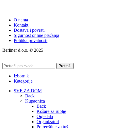
O nama
Kontakt
Dostava i povrati
Sigurnost online plaćanja
Politika privatnosti
Berliner d.o.o. © 2025
Pretraži
Izbornik
Kategorije
SVE ZA DOM
Back
Kupaonica
Back
Košare za rublje
Ogledala
Organizatori
Potrepštine za tuš