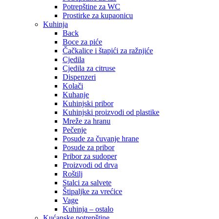
Potrepštine za WC
Prostirke za kupaonicu
Kuhinja
Back
Boce za piće
Čačkalice i štapići za ražnjiće
Cjedila
Cjedila za citruse
Dispenzeri
Kolači
Kuhanje
Kuhinjski pribor
Kuhinjski proizvodi od plastike
Mreže za hranu
Pečenje
Posude za čuvanje hrane
Posude za pribor
Pribor za sudoper
Proizvodi od drva
Roštilj
Stalci za salvete
Štipaljke za vrećice
Vage
Kuhinja – ostalo
Kućanske potrepštine