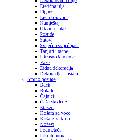
Dekorativne kutije
Eterična ulja
Figure
Led proizvodi
Namještaj
Okviri i slike
Posude
Satovi
Svijeće i svijećnjaci
Tanjuri i tacne
Ukrasno kamenje
Vaze
Zidna dekoracija
Dekoracija – ostalo
Stolno posuđe
Back
Bokali
Čajnici
Čaše staklene
Etažeri
Košara za voće
Košare za kruh
Noževi
Podmetači
Posude inox