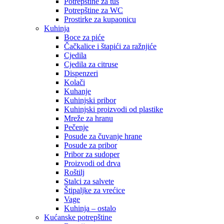
Potrepštine za tuš
Potrepštine za WC
Prostirke za kupaonicu
Kuhinja
Boce za piće
Čačkalice i štapići za ražnjiće
Cjedila
Cjedila za citruse
Dispenzeri
Kolači
Kuhanje
Kuhinjski pribor
Kuhinjski proizvodi od plastike
Mreže za hranu
Pečenje
Posude za čuvanje hrane
Posude za pribor
Pribor za sudoper
Proizvodi od drva
Roštilj
Stalci za salvete
Štipaljke za vrećice
Vage
Kuhinja – ostalo
Kućanske potrepštine