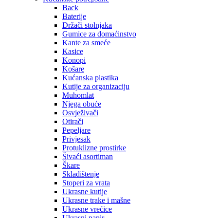
Back
Baterije
Držači stolnjaka
Gumice za domaćinstvo
Kante za smeće
Kasice
Konopi
Košare
Kućanska plastika
Kutije za organizaciju
Muhomlat
Njega obuće
Osvježivači
Otirači
Pepeljare
Privjesak
Protuklizne prostirke
Šivaći asortiman
Škare
Skladištenje
Stoperi za vrata
Ukrasne kutije
Ukrasne trake i mašne
Ukrasne vrećice
Ukrasni papir