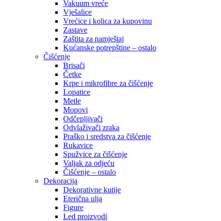
Vakuum vreće
Vješalice
Vrećice i kolica za kupovinu
Zastave
Zaštita za namještaj
Kućanske potrepštine – ostalo
Čišćenje
Brisači
Četke
Krpe i mikrofibre za čišćenje
Lopatice
Metle
Mopovi
Odčepljivači
Odvlaživači zraka
Praško i sredstva za čišćenje
Rukavice
Spužvice za čišćenje
Valjak za odjeću
Čišćenje – ostalo
Dekoracija
Dekorativne kutije
Eterična ulja
Figure
Led proizvodi