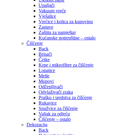
Upaljači
Vakuum vreće
Vješalice
Vrećice i kolica za kupovinu
Zastave
Zaštita za namještaj
Kućanske potrepštine – ostalo
Čišćenje
Back
Brisači
Četke
Krpe i mikrofibre za čišćenje
Lopatice
Metle
Mopovi
Odčepljivači
Odvlaživači zraka
Praško i sredstva za čišćenje
Rukavice
Spužvice za čišćenje
Valjak za odjeću
Čišćenje – ostalo
Dekoracija
Back