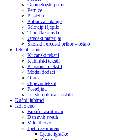
Geometrijski pribor
Pernice
Plastelin
Pribor za slikanje
Selotejp i ljepilo
Tehničke olovke
Uredski materijal
Školski i uredski pribor – ostalo
Tekstil i obuća
Kućanski tekstil
Kuhinjski tekstil
Kupaonski tekstil
Modni dodaci
Obuća
Odjevni tekstil
Posteljina
Tekstil i obuća – ostalo
Kućni ljubimci
Izdvojeno
Božićni asortiman
Dan svih svetih
Valentinovo
Ljetni asortiman
Ljetne igračke
Ručnici