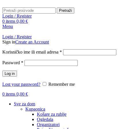
Pretraži
Login / Register
0
items
0,00
€
Menu
Login / Register
Sign in
Create an Account
Obavezno
Korisničko ime ili email adresa
*
Obavezno
Password
*
Log in
Lost your password?
Remember me
0
items
0,00
€
Sve za dom
Kupaonica
Košare za rublje
Ogledala
Organizatori