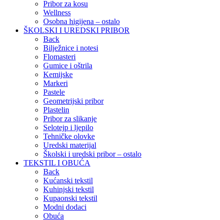
Pribor za kosu
Wellness
Osobna higijena – ostalo
ŠKOLSKI I UREDSKI PRIBOR
Back
Bilježnice i notesi
Flomasteri
Gumice i oštrila
Kemijske
Markeri
Pastele
Geometrijski pribor
Plastelin
Pribor za slikanje
Selotejp i ljepilo
Tehničke olovke
Uredski materijal
Školski i uredski pribor – ostalo
TEKSTIL I OBUĆA
Back
Kućanski tekstil
Kuhinjski tekstil
Kupaonski tekstil
Modni dodaci
Obuća