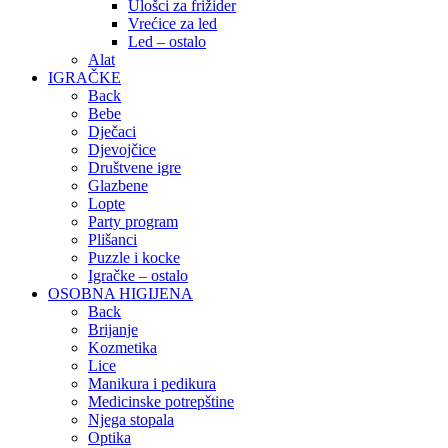
Ulošci za frižider
Vrećice za led
Led – ostalo
Alat
IGRAČKE
Back
Bebe
Dječaci
Djevojčice
Društvene igre
Glazbene
Lopte
Party program
Plišanci
Puzzle i kocke
Igračke – ostalo
OSOBNA HIGIJENA
Back
Brijanje
Kozmetika
Lice
Manikura i pedikura
Medicinske potrepštine
Njega stopala
Optika