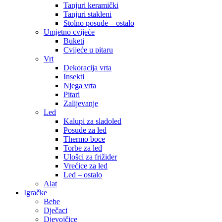
Tanjuri keramički
Tanjuri stakleni
Stolno posuđe – ostalo
Umjetno cvijeće
Buketi
Cvijeće u pitaru
Vrt
Dekoracija vrta
Insekti
Njega vrta
Pitari
Zalijevanje
Led
Kalupi za sladoled
Posude za led
Thermo boce
Torbe za led
Ulošci za frižider
Vrećice za led
Led – ostalo
Alat
Igračke
Bebe
Dječaci
Djevojčice