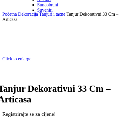
Suncobrani
Suveniri
Početna
Dekoracija
Tanjuri i tacne
Tanjur Dekorativni 33 Cm –
Articasa
Click to enlarge
Tanjur Dekorativni 33 Cm –
Articasa
Registrirajte se za cijene!